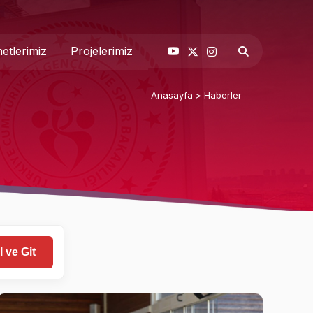
etlerimiz
Projelerimiz
Anasayfa
>
Haberler
& Basın
 Biz
 ve Git