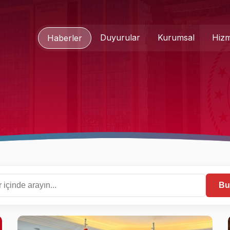
Duyurular
Kurumsal
Hizm
Haberler
Genel Müdür
Medya 
Hakkımızda
Basında
Teşkilat Şeması
İletişim
Mevzuat
Formlar
Bul
Kurumsal Kimlik