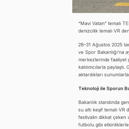
“Mavi Vatan” temalı TEK
denizcilik temalı VR den
28–31 Ağustos 2025 tar
ve Spor Bakanlığı’na ay
merkezlerinde faaliyet g
katılımcılarla paylaştı.
aktardıkları sunumlarla
Teknoloji ile Sporun 
Bakanlık standında genç
su altı keşif temalı VR 
festivalin dikkat çeken
futbolu gibi etkinlikler