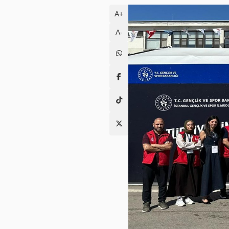
A+
A-