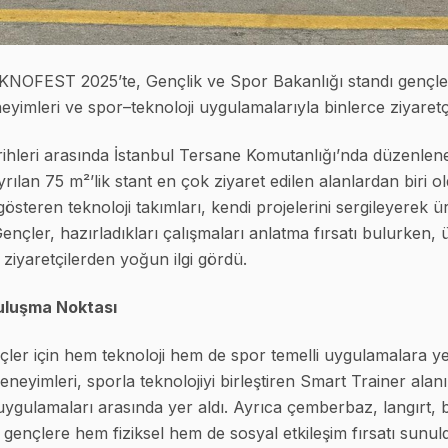
NOFEST 2025’te, Gençlik ve Spor Bakanlığı standı gençlerin 
eyimleri ve spor–teknoloji uygulamalarıyla binlerce ziyaretçi
ihleri arasında İstanbul Tersane Komutanlığı’nda düzenlene
rılan 75 m²’lik stant en çok ziyaret edilen alanlardan biri o
österen teknoloji takımları, kendi projelerini sergileyerek üret
 Gençler, hazırladıkları çalışmaları anlatma fırsatı bulurken, 
 ziyaretçilerden yoğun ilgi gördü.
Buluşma Noktası
ler için hem teknoloji hem de spor temelli uygulamalara yer 
deneyimleri, sporla teknolojiyi birleştiren Smart Trainer alan
 uygulamaları arasında yer aldı. Ayrıca çemberbaz, langırt, 
le gençlere hem fiziksel hem de sosyal etkileşim fırsatı sunul