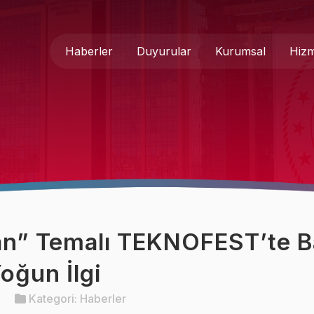
Haberler
Duyurular
Kurumsal
Hizm
Genel Müdür
Medya 
Hakkımızda
Basında
Teşkilat Şeması
İletişim
Mevzuat
Formlar
an” Temalı TEKNOFEST’te B
Kurumsal Kimlik
oğun İlgi
Kategori:
Haberler