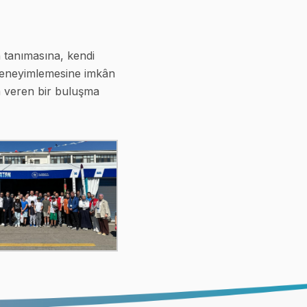
 tanımasına, kendi
a deneyimlemesine imkân
am veren bir buluşma