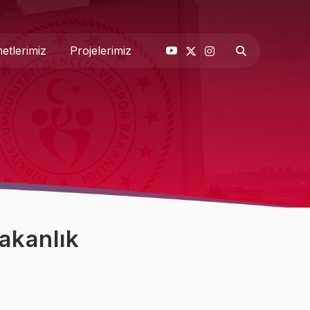
etlerimiz
Projelerimiz
& Basın
 Biz
akanlık