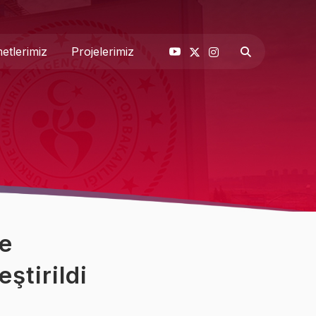
etlerimiz
Projelerimiz
& Basın
 Biz
e
ştirildi