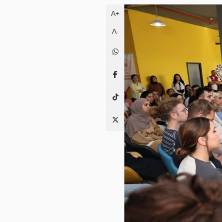
A+
A-