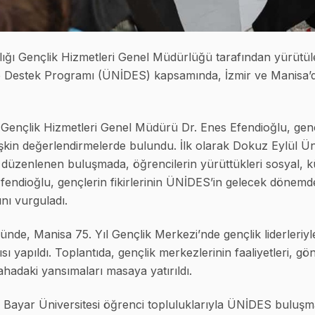
ığı Gençlik Hizmetleri Genel Müdürlüğü tarafından yürütül
i ve Destek Programı (ÜNİDES) kapsamında, İzmir ve Manisa’d
ençlik Hizmetleri Genel Müdürü Dr. Enes Efendioğlu, genç
lişkin değerlendirmelerde bulundu. İlk olarak Dokuz Eylül Ün
a düzenlenen buluşmada, öğrencilerin yürüttükleri sosyal, k
. Efendioğlu, gençlerin fikirlerinin ÜNİDES’in gelecek dönem
nı vurguladı.
nde, Manisa 75. Yıl Gençlik Merkezi’nde gençlik liderleriyl
ı yapıldı. Toplantıda, gençlik merkezlerinin faaliyetleri, gö
sahadaki yansımaları masaya yatırıldı.
Bayar Üniversitesi öğrenci topluluklarıyla ÜNİDES buluşması