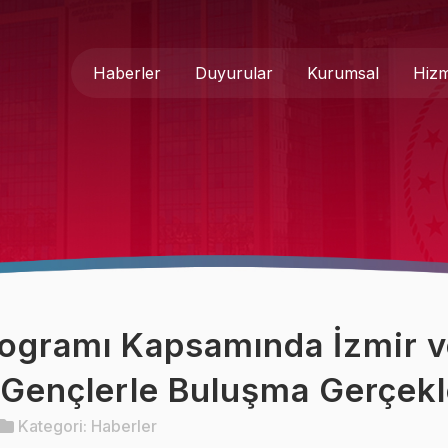
Haberler
Duyurular
Kurumsal
Hizm
Genel Müdür
Medya 
Hakkımızda
Basında
Teşkilat Şeması
İletişim
Mevzuat
Formlar
ogramı Kapsamında İzmir v
Kurumsal Kimlik
Gençlerle Buluşma Gerçekle
Kategori:
Haberler