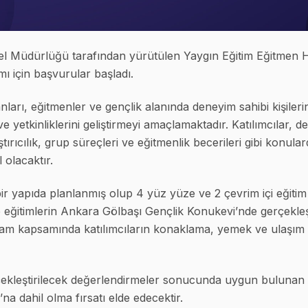
el Müdürlüğü tarafından yürütülen Yaygın Eğitim Eğitmen 
ı için başvurular başladı.
nları, eğitmenler ve gençlik alanında deneyim sahibi kişileri
 ve yetkinliklerini geliştirmeyi amaçlamaktadır. Katılımcılar,
ştırıcılık, grup süreçleri ve eğitmenlik becerileri gibi konula
 olacaktır.
bir yapıda planlanmış olup 4 yüz yüze ve 2 çevrim içi eğit
 eğitimlerin Ankara Gölbaşı Gençlik Konukevi’nde gerçekleşt
am kapsamında katılımcıların konaklama, yemek ve ulaşım g
kleştirilecek değerlendirmeler sonucunda uygun bulunan k
a dahil olma fırsatı elde edecektir.