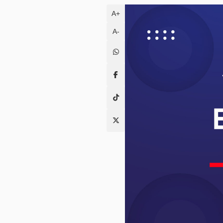
A+
A-