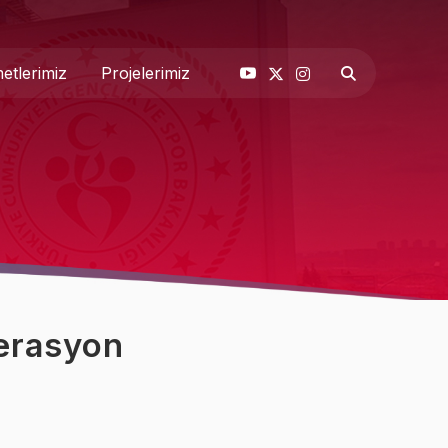
etlerimiz
Projelerimiz
& Basın
 Biz
nerasyon