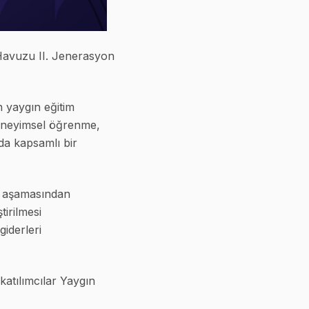
Havuzu II. Jenerasyon
n yaygın eğitim
 deneyimsel öğrenme,
rda kapsamlı bir
im aşamasından
irilmesi
iderleri
atılımcılar Yaygın