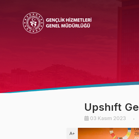
Bakan
Bakan Yardımcısı
Upshıft Ge
03 Kasım 2023
A+