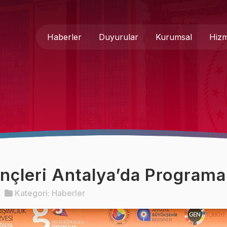
Haberler
Duyurular
Kurumsal
Hizm
Genel Müdür
Medya 
Hakkımızda
Basında
Teşkilat Şeması
İletişim
Mevzuat
Formlar
nçleri Antalya’da Programa 
Kurumsal Kimlik
Kategori:
Haberler