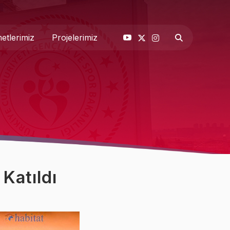
etlerimiz
Projelerimiz
& Basın
 Biz
Katıldı