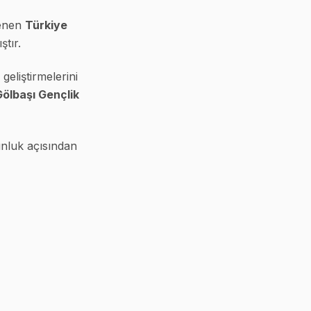
lenen
Türkiye
tır.
geliştirmelerini
ölbaşı Gençlik
unluk açısından