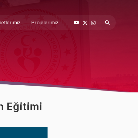
etlerimiz
Projelerimiz
& Basın
 Biz
 Eğitimi