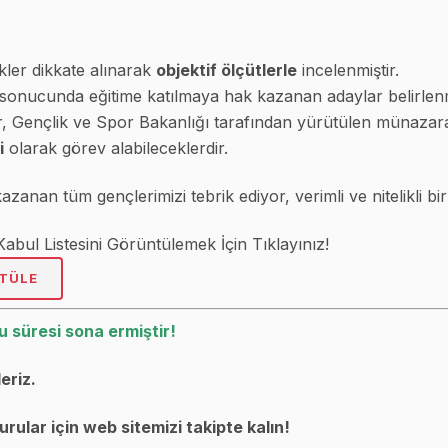
likler dikkate alınarak
objektif ölçütlerle
incelenmiştir.
sonucunda eğitime katılmaya hak kazanan adaylar belirlenmiş
r, Gençlik ve Spor Bakanlığı tarafından yürütülen münazara 
i
olarak görev alabileceklerdir.
zanan tüm gençlerimizi tebrik ediyor, verimli ve nitelikli bir 
bul Listesini Görüntülemek İçin Tıklayınız!
TÜLE
u süresi sona ermiştir!
eriz.
rular için web sitemizi takipte kalın!