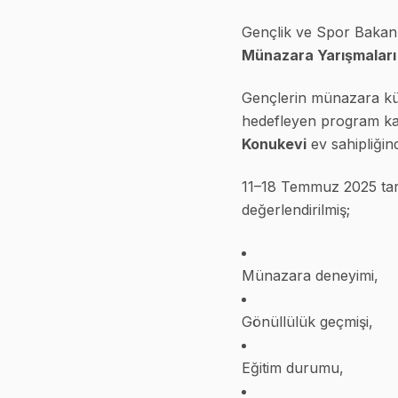
Gençlik ve Spor Bakan
Münazara Yarışmaları 
Gençlerin münazara kült
hedefleyen program ka
Konukevi
ev sahipliğind
11–18 Temmuz 2025 tari
değerlendirilmiş;
Münazara deneyimi,
Gönüllülük geçmişi,
Eğitim durumu,