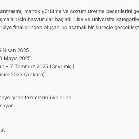
nmasını, mantık yürütme ve çözüm üretme becerilerini gel
maları için başvurular başladı! Lise ve üniversite kategori
rkiye finallerinden oluşan üç aşamalı bir süreçle gerçekleşti
5 Nisan 2025
0 Mayıs 2025
an – 7 Temmuz 2025 (Çevrimiçi)
asım 2025 (Ankara)
ceye giren takımların üyelerine:
isayar
aat