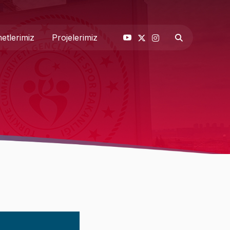
etlerimiz
Projelerimiz
& Basın
 Biz