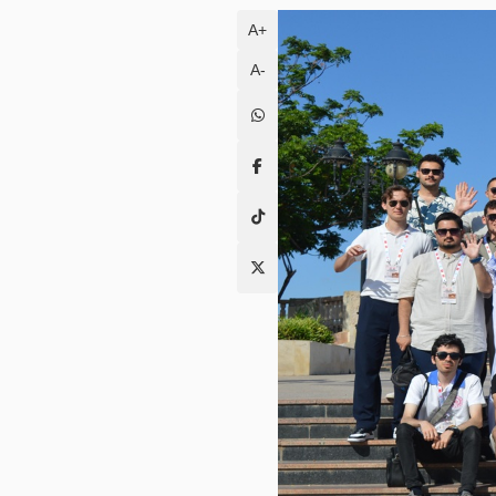
A+
A-