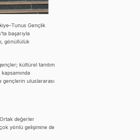
ürkiye–Tunus Gençlik
’ta başarıyla
en, gönüllülük
ençler; kültürel tanıtım
rı kapsamında
de gençlerin uluslararası
Ortak değerler
 çok yönlü gelişimine de