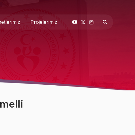
etlerimiz
Projelerimiz
& Basın
 Biz
melli