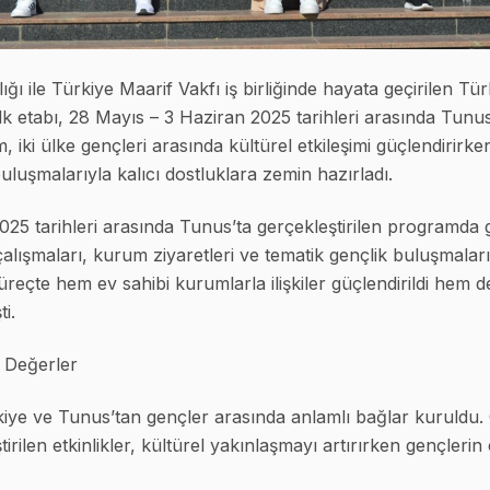
ğı ile Türkiye Maarif Vakfı iş birliğinde hayata geçirilen T
lk etabı, 28 Mayıs – 3 Haziran 2025 tarihleri arasında Tunus
m, iki ülke gençleri arasında kültürel etkileşimi güçlendirirk
uluşmalarıyla kalıcı dostluklara zemin hazırladı.
25 tarihleri arasında Tunus’ta gerçekleştirilen programda g
k çalışmaları, kurum ziyaretleri ve tematik gençlik buluşmala
 süreçte hem ev sahibi kurumlarla ilişkiler güçlendirildi hem 
i.
k Değerler
e ve Tunus’tan gençler arasında anlamlı bağlar kuruldu. 
rilen etkinlikler, kültürel yakınlaşmayı artırırken gençlerin