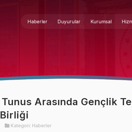
Haberler
Duyurular
Kurumsal
Hizm
Genel Müdür
Medya 
Hakkımızda
Basında
Teşkilat Şeması
İletişim
Mevzuat
Formlar
e Tunus Arasında Gençlik Te
Kurumsal Kimlik
Birliği
Kategori:
Haberler