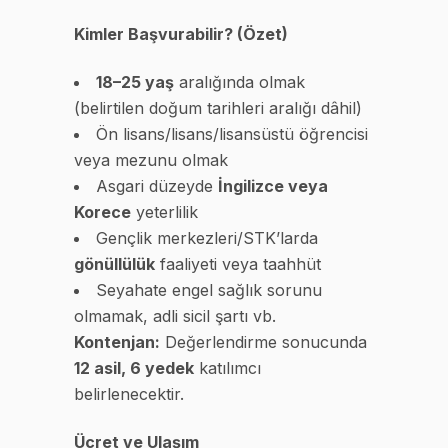
Kimler Başvurabilir? (Özet)
18–25 yaş
aralığında olmak
(belirtilen doğum tarihleri aralığı dâhil)
Ön lisans/lisans/lisansüstü öğrencisi
veya mezunu olmak
Asgari düzeyde
İngilizce veya
Korece
yeterlilik
Gençlik merkezleri/STK’larda
gönüllülük
faaliyeti veya taahhüt
Seyahate engel sağlık sorunu
olmamak, adli sicil şartı vb.
Kontenjan:
Değerlendirme sonucunda
12 asil, 6 yedek
katılımcı
belirlenecektir.
Ücret ve Ulaşım