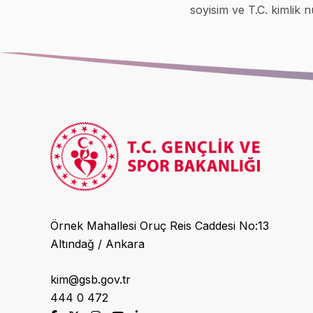
soyisim ve T.C. kimlik nu
Örnek Mahallesi Oruç Reis Caddesi No:13
Altındağ / Ankara
kim@gsb.gov.tr
444 0 472