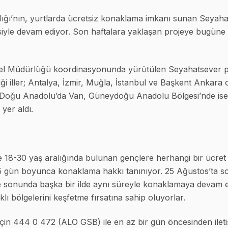
ığı’nın, yurtlarda ücretsiz konaklama imkanı sunan Seyahat
isiyle devam ediyor. Son haftalara yaklaşan projeye bugüne
nel Müdürlüğü koordinasyonunda yürütülen Seyahatsever pr
iği iller; Antalya, İzmir, Muğla, İstanbul ve Başkent Ankara
Doğu Anadolu’da Van, Güneydoğu Anadolu Bölgesi’nde ise 
 yer aldı.
e 18-30 yaş aralığında bulunan gençlere herhangi bir ücret 
 5 gün boyunca konaklama hakkı tanınıyor. 25 Ağustos’ta s
e sonunda başka bir ilde aynı süreyle konaklamaya devam ed
lı bölgelerini keşfetme fırsatına sahip oluyorlar.
için 444 0 472 (ALO GSB) ile en az bir gün öncesinden ileti