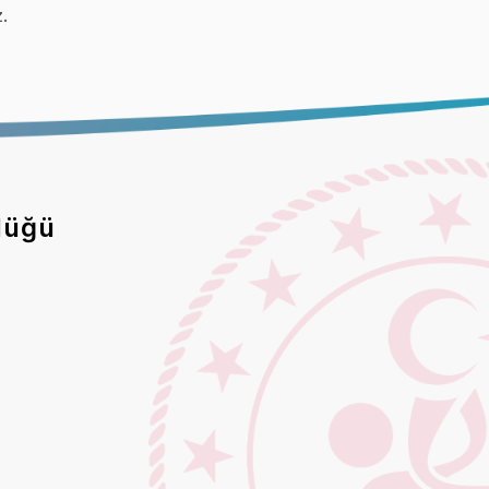
z.
lüğü