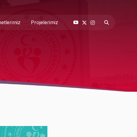
etlerimiz
Projelerimiz
& Basın
 Biz