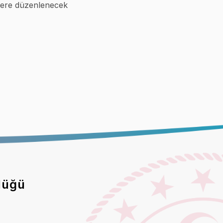
üzere düzenlenecek
lüğü