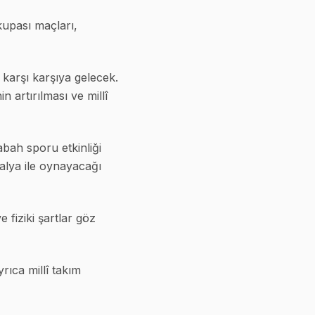
upası maçları,
 karşı karşıya gelecek.
n artırılması ve millî
ah sporu etkinliği
alya ile oynayacağı
e fiziki şartlar göz
ıca millî takım