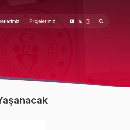
etlerimiz
Projelerimiz
& Basın
 Biz
 Yaşanacak