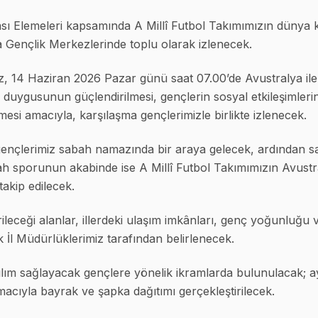
 Elemeleri kapsamında A Millî Futbol Takımımızın dünya k
la Gençlik Merkezlerinde toplu olarak izlenecek.
z, 14 Haziran 2026 Pazar günü saat 07.00’de Avustralya ile
ik duygusunun güçlendirilmesi, gençlerin sosyal etkileşimlerini
mesi amacıyla, karşılaşma gençlerimizle birlikte izlenecek.
çlerimiz sabah namazında bir araya gelecek, ardından sab
bah sporunun akabinde ise A Millî Futbol Takımımızın Avustr
akip edilecek.
irileceği alanlar, illerdeki ulaşım imkânları, genç yoğunluğu v
İl Müdürlüklerimiz tarafından belirlenecek.
lım sağlayacak gençlere yönelik ikramlarda bulunulacak; ayr
cıyla bayrak ve şapka dağıtımı gerçekleştirilecek.