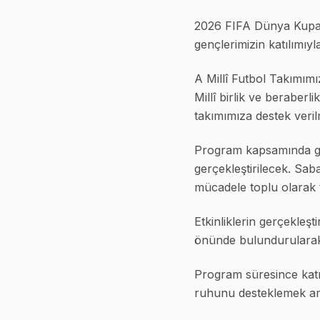
2026 FIFA Dünya Kupası
gençlerimizin katılımıy
A Millî Futbol Takımımı
Millî birlik ve beraberl
takımımıza destek veril
Program kapsamında gen
gerçekleştirilecek. Sa
mücadele toplu olarak t
Etkinliklerin gerçekleşt
önünde bulundurularak 
Program süresince katı
ruhunu desteklemek ama