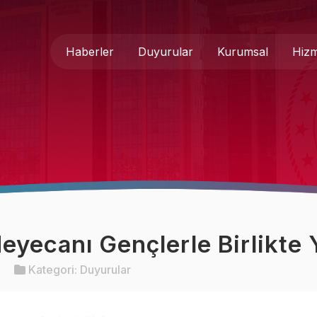
Haberler
Duyurular
Kurumsal
Hizm
Genel Müdür
Medya 
Hakkımızda
Basında
Teşkilat Şeması
İletişim
Mevzuat
Formlar
Heyecanı Gençlerle Birlikte
Kurumsal Kimlik
Kategori:
Duyurular