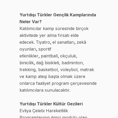
Yurtdışı Türkler Gençlik Kamplarında
Neler Var?
Katılımcılar kamp süresinde birçok
aktivitede yer alma fırsatı elde
edecek.
Tiyatro
,
el sanatları
,
zekâ
oyunları
,
sportif
etkinlikler
,
paintball
,
okçuluk,
binicilik
,
dağ bisikleti, badminton,
trekking, basketbol, voleybol, matrak
ve kamp ateşi başta olmak üzere
onlarca faaliyet program çerçevesinde
katılımcılara sunulacaktır.
Yurtdışı Türkler Kültür Gezileri
Evliya Çelebi Hareketlilik
Programlarının ikinci modülü olan