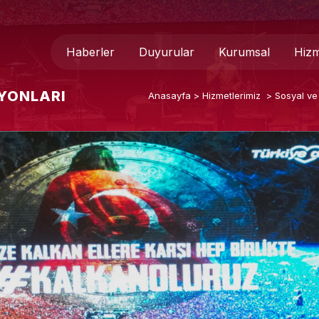
Haberler
Duyurular
Kurumsal
Hizm
YONLARI
Anasayfa
>
Hizmetlerimiz
>
Sosyal ve 
Genel Müdür
Medya 
Hakkımızda
Basında
Teşkilat Şeması
İletişim
Mevzuat
Formlar
Kurumsal Kimlik