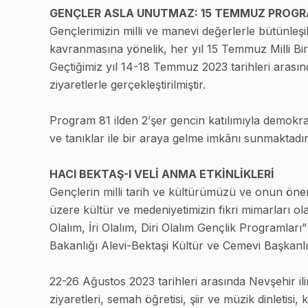
GENÇLER ASLA UNUTMAZ: 15 TEMMUZ PROGR
Gençlerimizin milli ve manevi değerlerle bütünleşik
kavranmasına yönelik, her yıl 15 Temmuz Milli Bi
Geçtiğimiz yıl 14-18 Temmuz 2023 tarihleri arasınd
ziyaretlerle gerçekleştirilmiştir.
Program 81 ilden 2’şer gencin katılımıyla demokrasi
ve tanıklar ile bir araya gelme imkânı sunmaktadır
HACI BEKTAŞ-I VELİ ANMA ETKİNLİKLERİ
Gençlerin milli tarih ve kültürümüzü ve onun öne
üzere kültür ve medeniyetimizin fikri mimarları ola
Olalım, İri Olalım, Diri Olalım Gençlik Programlar
Bakanlığı Alevi-Bektaşi Kültür ve Cemevi Başkanlığı 
22-26 Ağustos 2023 tarihleri arasında Nevşehir i
ziyaretleri, semah öğretisi, şiir ve müzik dinletisi