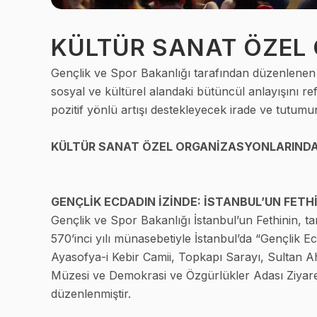
KÜLTÜR SANAT ÖZEL
Gençlik ve Spor Bakanlığı tarafından düzenlenen K
sosyal ve kültürel alandaki bütüncül anlayışını r
pozitif yönlü artışı destekleyecek irade ve tutumu
KÜLTÜR SANAT ÖZEL ORGANİZASYONLARINDA
GENÇLİK ECDADIN İZİNDE: İSTANBUL’UN FETH
Gençlik ve Spor Bakanlığı İstanbul’un Fethinin, t
570’inci yılı münasebetiyle İstanbul’da “Gençlik Ec
Ayasofya-i Kebir Camii, Topkapı Sarayı, Sultan 
Müzesi ve Demokrasi ve Özgürlükler Adası Ziyaretle
düzenlenmiştir.