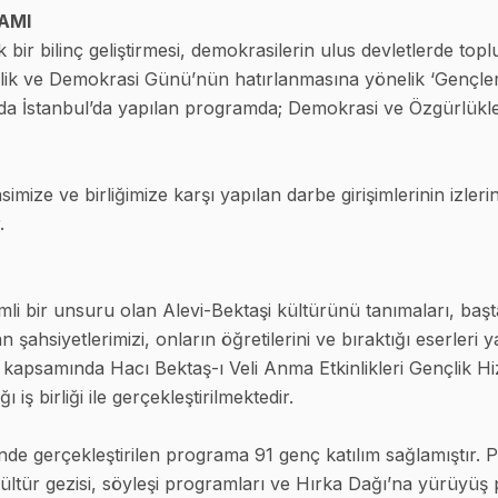
AMI
 bir bilinç geliştirmesi, demokrasilerin ulus devletlerde topl
rlik ve Demokrasi Günü’nün hatırlanmasına yönelik ‘Gençler
a İstanbul’da yapılan programda; Demokrasi ve Özgürlükler A
mize ve birliğimize karşı yapılan darbe girişimlerinin izleri
.
mli bir unsuru olan Alevi-Bektaşi kültürünü tanımaları, ba
n şahsiyetlerimizi, onların öğretilerini ve bıraktığı eserle
ı” kapsamında Hacı Bektaş-ı Veli Anma Etkinlikleri Gençlik 
iş birliği ile gerçekleştirilmektedir.
linde gerçekleştirilen programa 91 genç katılım sağlamıştı
, kültür gezisi, söyleşi programları ve Hırka Dağı’na yürüyüş 