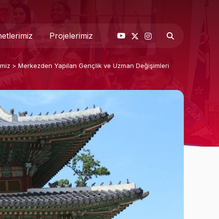
etlerimiz
Projelerimiz
imiz
>
Merkezden Yapılan Gençlik ve Uzman Değişimleri
& Basın
 Biz