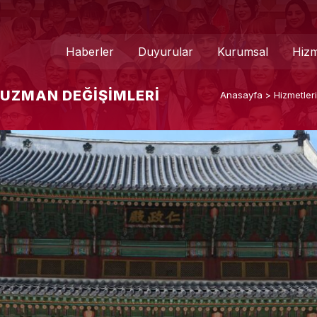
Haberler
Duyurular
Kurumsal
Hizm
 UZMAN DEĞIŞIMLERI
Anasayfa
>
Hizmetler
Genel Müdür
Medya 
Hakkımızda
Basında
Teşkilat Şeması
İletişim
Mevzuat
Formlar
Kurumsal Kimlik