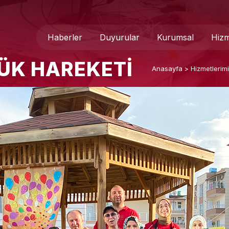
Haberler
Duyurular
Kurumsal
Hizm
ÜK HAREKETI
Anasayfa
>
Hizmetlerim
Genel Müdür
Medya 
Hakkımızda
Basında
Teşkilat Şeması
İletişim
Mevzuat
Formlar
Kurumsal Kimlik