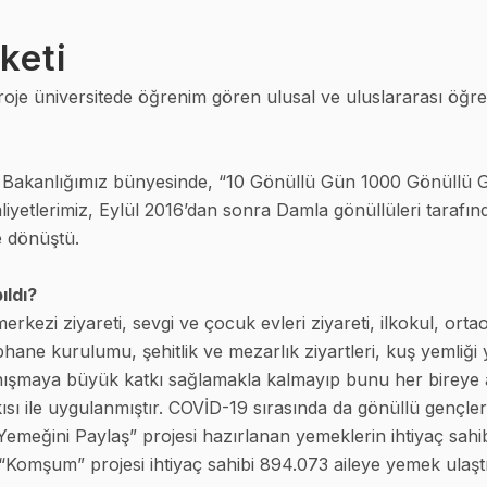
keti
roje üniversitede öğrenim gören ulusal ve uluslararası öğre
 Bakanlığımız bünyesinde, “10 Gönüllü Gün 1000 Gönüllü Gen
iyetlerimiz, Eylül 2016’dan sonra Damla gönüllüleri tarafı
e dönüştü.
ıldı?
zi ziyareti, sevgi ve çocuk evleri ziyareti, ilkokul, ortaokul 
ane kurulumu, şehitlik ve mezarlık ziyartleri, kuş yemliği ya
şmaya büyük katkı sağlamakla kalmayıp bunu her bireye aşı
sı ile uygulanmıştır. COVİD-19 sırasında da gönüllü gençler
Yemeğini Paylaş” projesi hazırlanan yemeklerin ihtiyaç sahibi
 “Komşum” projesi ihtiyaç sahibi 894.073 aileye yemek ulaştır