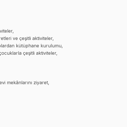
viteler,
eri ve çeşitli aktiviteler,
aplardan kütüphane kurulumu,
cuklarla çeşitli aktiviteler,
nevi mekânlarını ziyaret,