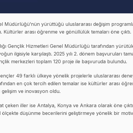
el Müdürlüğü’nün yürüttüğü uluslararası değişim programla
. Kültürler arası öğrenme ve gönüllülük temaları öne çıktı.
ığı Gençlik Hizmetleri Genel Müdürlüğü tarafından yürütüle
oğun ilgisiyle karşılaştı. 2025 yılı 2. dönem başvuruları ta
nçlik merkezleri toplam 120 proje ile başvuruda bulundu.
çler 49 farklı ülkeye yönelik projelerle uluslararası de
afından en çok tercih edilen temalar ise kültürler arası öğr
i gelişim ve inovasyon oldu.
t çeken iller ise Antalya, Konya ve Ankara olarak öne çıktı.
el ölçekte düşünme becerilerini geliştirmeye yönelik bir moti