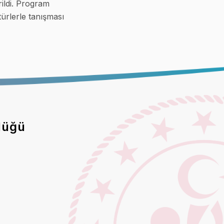
ildi. Program
türlerle tanışması
lüğü