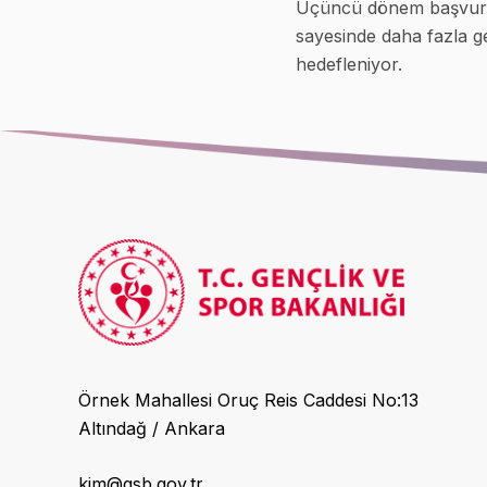
Üçüncü dönem başvurula
sayesinde daha fazla ge
hedefleniyor.
Örnek Mahallesi Oruç Reis Caddesi No:13
Altındağ / Ankara
kim@gsb.gov.tr