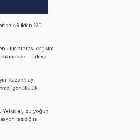
rına 49 ilden 120
n uluslararası değişim
mamlanırken, Türkiye
neyim kazanmayı
enme, gönüllülük,
 Yetkililer, bu yoğun
vasyon taşıdığını