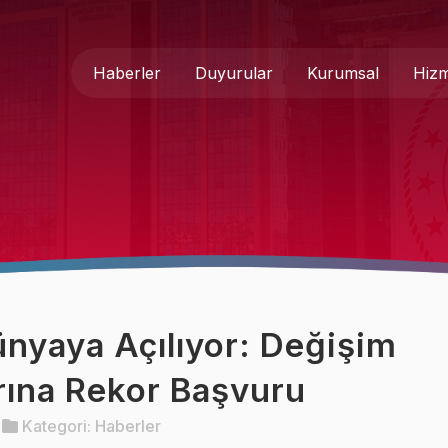
Haberler
Duyurular
Kurumsal
Hizm
Genel Müdür
Medya 
Hakkımızda
Basında
Teşkilat Şeması
İletişim
Mevzuat
Formlar
nyaya Açılıyor: Değişim
Kurumsal Kimlik
rına Rekor Başvuru
Kategori:
Haberler