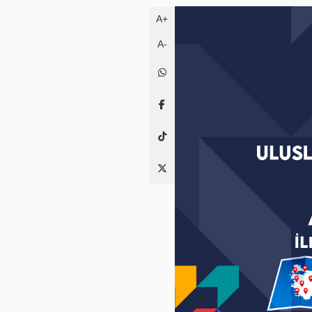
A+
A-