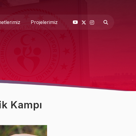
etlerimiz
Projelerimiz
& Basın
 Biz
lik Kampı