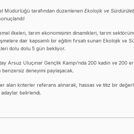
nel Müdürlüğü tarafından düzenlenen
Ekolojik ve Sürdürüleb
sonuçlandı!
emel ilkeleri, tarım ekonomisinin dinamikleri, tarım sektöründ
işmelere dair kapsamlı bir eğitim fırsatı sunan Ekolojik ve S
eri dolu dolu 5 gün bekliyor.
tay Arsuz Uluçınar Gençlik Kampı’nda 200 kadın ve 200 e
 benzersiz deneyimi paylaşacak.
r alan kriterler referans alınarak, hassas ve titiz bir değ
daylar belirlendi.