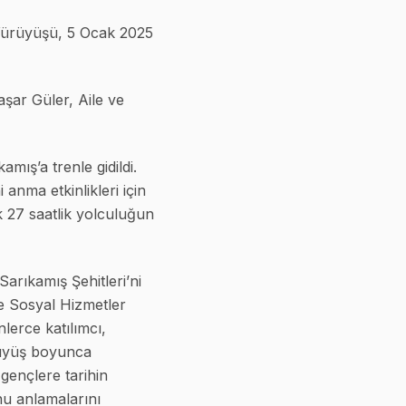
 Yürüyüşü, 5 Ocak 2025
şar Güler, Aile ve
mış’a trenle gidildi.
 anma etkinlikleri için
k 27 saatlik yolculuğun
arıkamış Şehitleri’ni
ve Sosyal Hizmetler
lerce katılımcı,
ürüyüş boyunca
 gençlere tarihin
nu anlamalarını