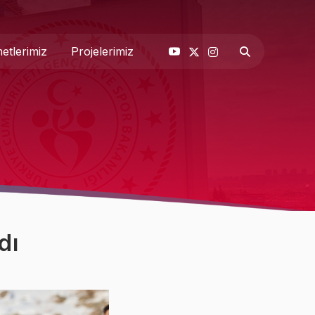
etlerimiz
Projelerimiz
& Basın
 Biz
dı