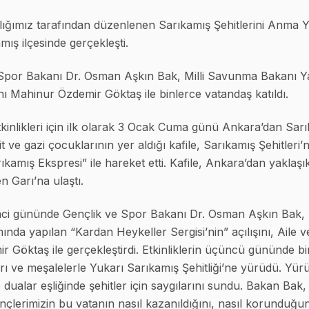
lığımız tarafından düzenlenen Sarıkamış Şehitlerini Anma
mış ilçesinde gerçekleşti.
e Spor Bakanı Dr. Osman Aşkın Bak, Milli Savunma Bakanı Ya
ı Mahinur Özdemir Göktaş ile binlerce vatandaş katıldı.
kinlikleri için ilk olarak 3 Ocak Cuma günü Ankara’dan Sarıka
t ve gazi çocuklarının yer aldığı kafile, Sarıkamış Şehitleri’ni
kamış Ekspresi” ile hareket etti. Kafile, Ankara’dan yaklaşı
 Garı’na ulaştı.
inci gününde Gençlik ve Spor Bakanı Dr. Osman Aşkın Bak, S
da yapılan “Kardan Heykeller Sergisi’nin” açılışını, Aile 
Göktaş ile gerçekleştirdi. Etkinliklerin üçüncü gününde bin
arı ve meşalelerle Yukarı Sarıkamış Şehitliği’ne yürüdü. Y
ve dualar eşliğinde şehitler için saygılarını sundu. Bakan Bak,
nçlerimizin bu vatanın nasıl kazanıldığını, nasıl korunduğu