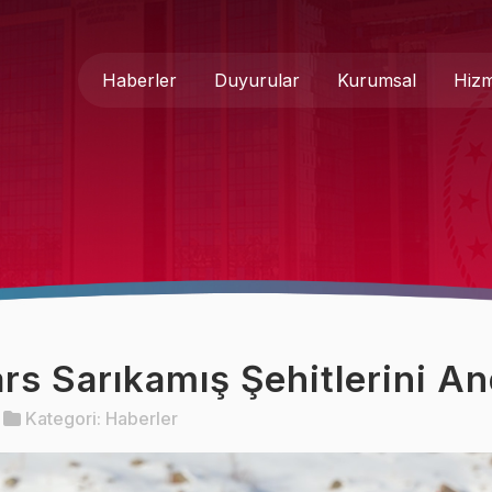
Haberler
Duyurular
Kurumsal
Hizm
Genel Müdür
Medya 
Hakkımızda
Basında
Teşkilat Şeması
İletişim
Mevzuat
Formlar
rs Sarıkamış Şehitlerini An
Kurumsal Kimlik
Kategori:
Haberler