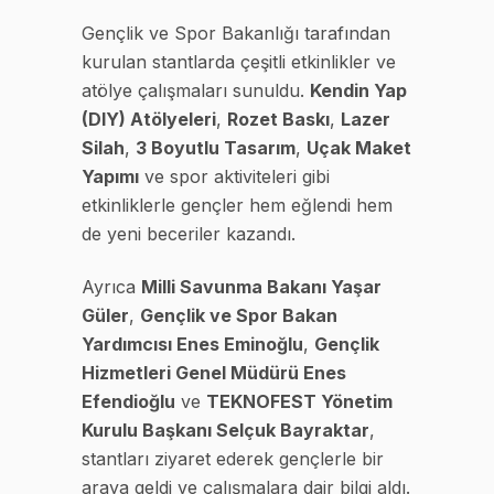
Gençlik ve Spor Bakanlığı tarafından
kurulan stantlarda çeşitli etkinlikler ve
atölye çalışmaları sunuldu.
Kendin Yap
(DIY) Atölyeleri
,
Rozet Baskı
,
Lazer
Silah
,
3 Boyutlu Tasarım
,
Uçak Maket
Yapımı
ve spor aktiviteleri gibi
etkinliklerle gençler hem eğlendi hem
de yeni beceriler kazandı.
Ayrıca
Milli Savunma Bakanı Yaşar
Güler
,
Gençlik ve Spor Bakan
Yardımcısı Enes Eminoğlu
,
Gençlik
Hizmetleri Genel Müdürü Enes
Efendioğlu
ve
TEKNOFEST Yönetim
Kurulu Başkanı Selçuk Bayraktar
,
stantları ziyaret ederek gençlerle bir
araya geldi ve çalışmalara dair bilgi aldı.